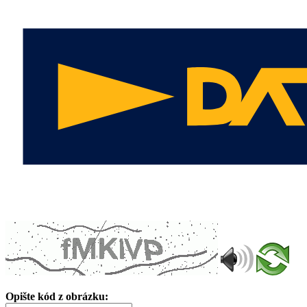
Opište kód z obrázku: